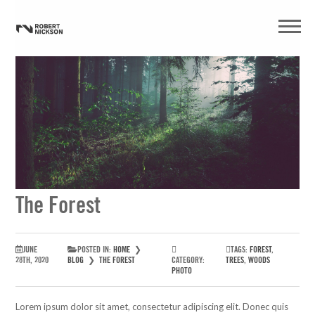
The Forest
JUNE
POSTED IN:
HOME
❯
TAGS:
FOREST
,
28TH, 2020
BLOG
❯
THE FOREST
CATEGORY:
TREES
,
WOODS
PHOTO
Lorem ipsum dolor sit amet, consectetur adipiscing elit. Donec quis